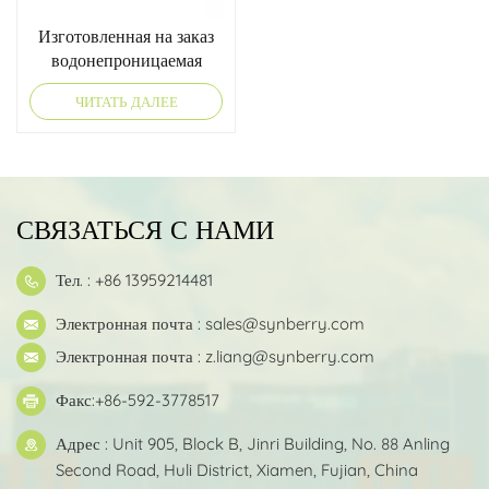
Изготовленная на заказ
водонепроницаемая
коробка для еды для
ЧИТАТЬ ДАЛЕЕ
доставки
СВЯЗАТЬСЯ С НАМИ
Тел. : +86 13959214481
Электронная почта :
sales@synberry.com
Электронная почта :
z.liang@synberry.com
Факс:+86-592-3778517
Адрес : Unit 905, Block B, Jinri Building, No. 88 Anling
Second Road, Huli District, Xiamen, Fujian, China