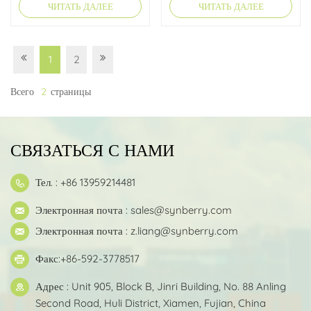
ЧИТАТЬ ДАЛЕЕ
ЧИТАТЬ ДАЛЕЕ
образным кольцом
1
2
Всего
2
Страницы
СВЯЗАТЬСЯ С НАМИ
Тел. : +86 13959214481
Электронная почта :
sales@synberry.com
Электронная почта :
z.liang@synberry.com
Факс:+86-592-3778517
Адрес : Unit 905, Block B, Jinri Building, No. 88 Anling
Second Road, Huli District, Xiamen, Fujian, China