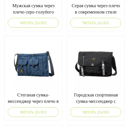
Мужская сумка через
Серая сумка через плечо
плечо серо-голубого
в современном стиле
цвета с продуманной
«деловой повседневный»
ЧИТАТЬ ДАЛЕЕ
ЧИТАТЬ ДАЛЕЕ
системой хранения.
Стеганая сумка-
Городская спортивная
мессенджер через плечо в
сумка-мессенджер с
уличном стиле с мягкой
уличным дизайном и
ЧИТАТЬ ДАЛЕЕ
ЧИТАТЬ ДАЛЕЕ
нейлоновой подкладкой.
вместительным
отделением для ноутбука.