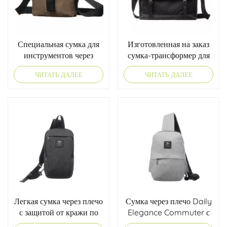
Специальная сумка для
Изготовленная на заказ
инструментов через
сумка-трансформер для
плечо с верхним
компьютера
ЧИТАТЬ ДАЛЕЕ
ЧИТАТЬ ДАЛЕЕ
клапаном
Легкая сумка через плечо
Сумка через плечо Daily
с защитой от кражи по
Elegance Commuter с
оптовой цене с D-
логотипом на заказ