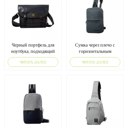
Черный портфель для
Сумка через плечо с
ноутбука, подходящий
горизонтальным
для езды на велосипеде,
открыванием
ЧИТАТЬ ДАЛЕЕ
ЧИТАТЬ ДАЛЕЕ
со стабилизирующим
ремнем.