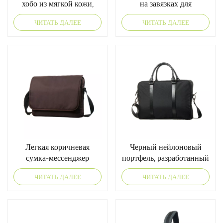
хобо из мягкой кожи,
на завязках для
унисекс, OEM/ODM
современной жизни
ЧИТАТЬ ДАЛЕЕ
ЧИТАТЬ ДАЛЕЕ
(производство
оригинального
оборудования/заказы на
производство).
Легкая коричневая
Черный нейлоновый
сумка-мессенджер
портфель, разработанный
для современного
ЧИТАТЬ ДАЛЕЕ
ЧИТАТЬ ДАЛЕЕ
делового стиля.