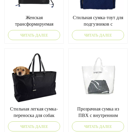
Женская
Стильная сумка-тоут для
трансформируемая
подгузников с
сумка-тоут на завязках,
цветовыми блоками для
ЧИТАТЬ ДАЛЕЕ
ЧИТАТЬ ДАЛЕЕ
черная.
современных мам.
Стильная легкая сумка-
Прозрачная сумка из
переноска для собак
ПВХ с внутренним
карманом
ЧИТАТЬ ДАЛЕЕ
ЧИТАТЬ ДАЛЕЕ