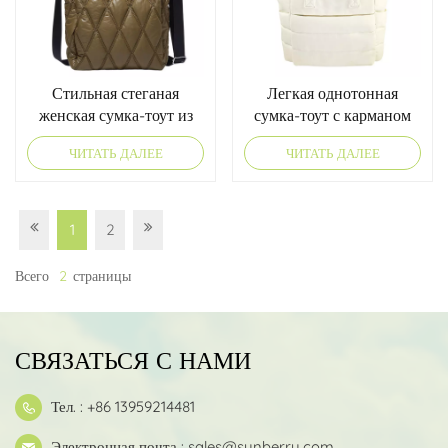
Стильная стеганая
Легкая однотонная
женская сумка-тоут из
сумка-тоут с карманом
пуховика, легкая и
для бутылки с водой
ЧИТАТЬ ДАЛЕЕ
ЧИТАТЬ ДАЛЕЕ
модная
1
2
Всего
2
Страницы
СВЯЗАТЬСЯ С НАМИ
Тел. : +86 13959214481
Электронная почта :
sales@synberry.com