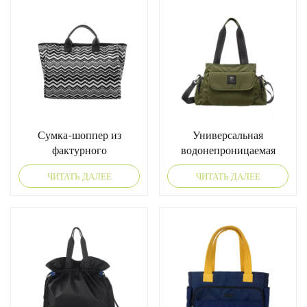
Сумка-шоппер из
Универсальная
фактурного
водонепроницаемая
гофрированного ПВХ
нейлоновая сумка-тоут с
ЧИТАТЬ ДАЛЕЕ
ЧИТАТЬ ДАЛЕЕ
продуманным
функциональным
дизайном.