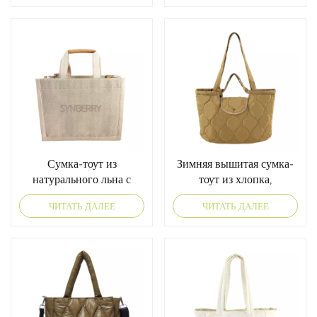
Сумка-тоут из
Зимняя вышитая сумка-
натурального льна с
тоут из хлопка,
узором «ёлочка» и
имитирующего пух
ЧИТАТЬ ДАЛЕЕ
ЧИТАТЬ ДАЛЕЕ
плечевым ремнём