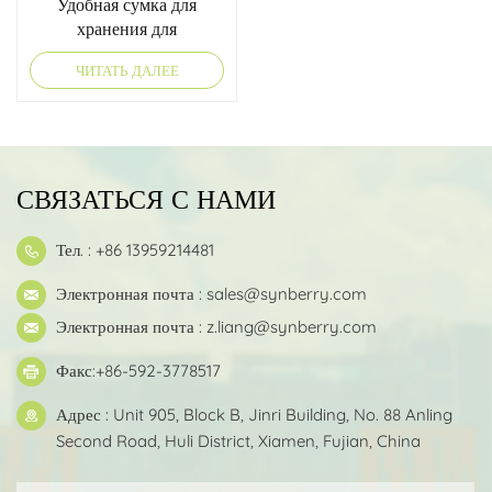
Удобная сумка для
хранения для
электрического коляска
ЧИТАТЬ ДАЛЕЕ
для инвалидного коляска
Scooter
СВЯЗАТЬСЯ С НАМИ
Тел. : +86 13959214481
Электронная почта :
sales@synberry.com
Электронная почта :
z.liang@synberry.com
Факс:+86-592-3778517
Адрес : Unit 905, Block B, Jinri Building, No. 88 Anling
Second Road, Huli District, Xiamen, Fujian, China