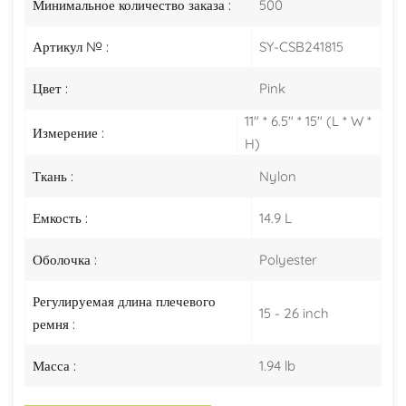
Минимальное количество заказа :
500
Артикул № :
SY-CSB241815
Цвет :
Pink
11" * 6.5" * 15" (L * W *
Измерение :
H)
Ткань :
Nylon
Емкость :
14.9 L
Оболочка :
Polyester
Регулируемая длина плечевого
15 - 26 inch
ремня :
Масса :
1.94 lb