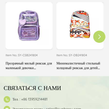
Item No.: SY-CSB241804
Item No.: SY-DB241804
I
Прозрачный милый рюкзак для
Минималистичный стильный
маленькой девочки
холщовый рюкзак для детей
д
индивидуального дизайна
начальной школы
СВЯЗАТЬСЯ С НАМИ
Тел. : +86 13959214481
Электронная почта :
sales@synberry.com