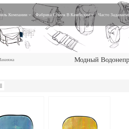
иль Компании
Фабрика Сумок В Камбодже
Часто Задавае
Модный Водонепр
Макияжа