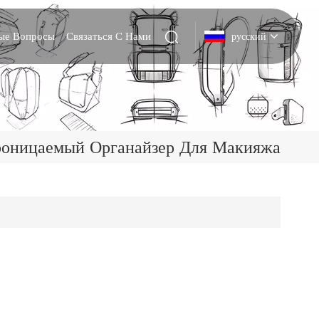
мые Вопросы
Связаться С Нами
русский
English
Deutsch
оницаемый Органайзер Для Макияжа
Italiano
русский
Español
Português
Nederlands
日本語