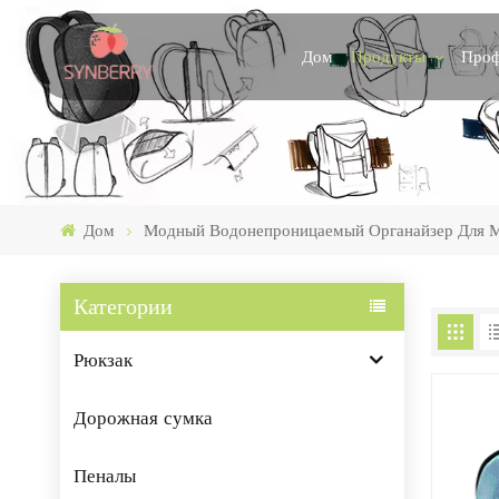
Продукты
Проф
Дом
Дом
Модный Водонепроницаемый Органайзер Для 
Категории
Рюкзак
Дорожная сумка
Пеналы