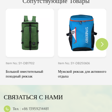
Сопутствующие Товары
Item No.: SY-DB17102
Item No.: SY-DB250606
I
Большой вместительный
Мужской рюкзак для активного
Р
походный рюкзак
отдыха
СВЯЗАТЬСЯ С НАМИ
Тел. : +86 13959214481