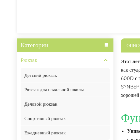
Категории
ОПИС
Рюкзак
Этот
ле
как студ
Детский рюкзак
600D с 
SYNBERR
Рюкзак для начальной школы
хорошей 
Деловой рюкзак
Фун
Спортивный рюкзак
Унив
Ежедневный рюкзак
специ