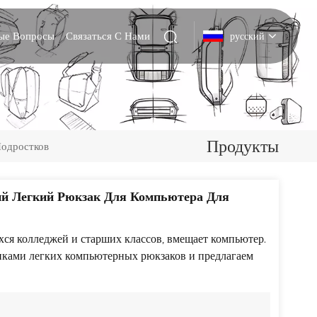
мые Вопросы
Связаться С Нами
русский
English
Deutsch
Продукты
Подростков
Italiano
русский
й Легкий Рюкзак Для Компьютера Для
Español
ся колледжей и старших классов, вмещает компьютер.
Português
ками легких компьютерных рюкзаков и предлагаем
Nederlands
日本語