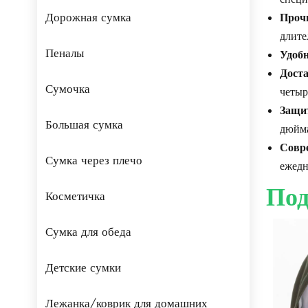
Дорожная сумка
Проч
длите
Пеналы
Удобн
Доста
Сумочка
четыр
Защит
Большая сумка
дюйма
Совре
Сумка через плечо
ежедн
Под
Косметичка
Сумка для обеда
Детские сумки
Лежанка/коврик для домашних