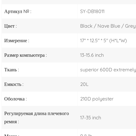
Артикул № :
SY-DB18011
Цвет :
Black / Nave Blue / Grey
Измерение :
17" * 12.5" * 5" (H*L*W)
Размер компьютера :
13-15.6 inch
Ткань :
superior 600D extremely
Емкость :
20L
Оболочка :
210D polyester
Регулируемая длина плечевого
17-35 inch
ремня :