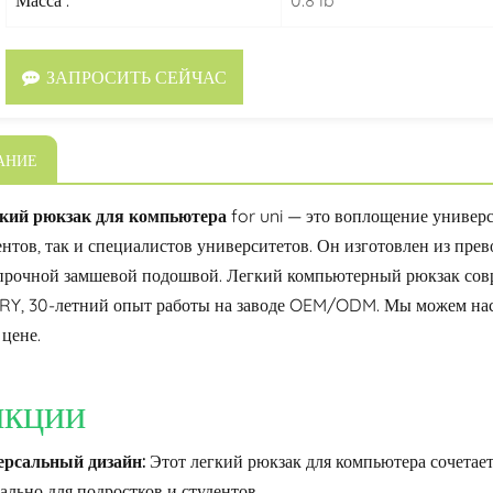
Масса :
0.8 lb
ЗАПРОСИТЬ СЕЙЧАС
АНИЕ
гкий рюкзак для компьютера
for uni — это воплощение универс
ентов, так и специалистов университетов. Он изготовлен из пр
прочной замшевой подошвой.
Легкий компьютерный рюкзак совр
Y, 30-летний опыт работы на заводе OEM/ODM. Мы можем наст
цене.
кции
ерсальный дизайн:
Этот легкий рюкзак для компьютера сочетает
ально для подростков и студентов.