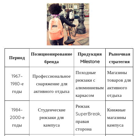
Позиционирование
Продукция
Рыночная
Период
бренда
Milestone
стратегия
Походные
Магазины
1967–
Профессиональное
рюкзаки с
товаров для
1980-е
снаряжение для
алюминиевым
активного
годы
активного отдыха
каркасом
отдыха
Рюкзак
1984–
Студенческие
Книжные
SuperBreak,
2000-е
рюкзаки для
магазины
правая
годы
кампуса
кампуса
сторона