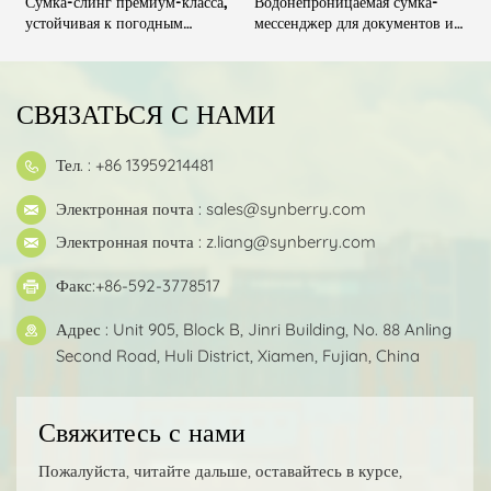
Сумка-слинг премиум-класса,
Водонепроницаемая сумка-
О
устойчивая к погодным
мессенджер для документов и
ч
условиям
файлов
СВЯЗАТЬСЯ С НАМИ
Тел. : +86 13959214481
Электронная почта :
sales@synberry.com
Электронная почта :
z.liang@synberry.com
Факс:+86-592-3778517
Адрес : Unit 905, Block B, Jinri Building, No. 88 Anling
Second Road, Huli District, Xiamen, Fujian, China
Свяжитесь с нами
Пожалуйста, читайте дальше, оставайтесь в курсе,