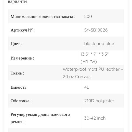
варианты.
Минимальное количество заказа :
500
Артикул № :
SY-SB19026
Цвет :
black and blue
13.5" * 7" * 3.5"
Измерение :
(H*L*W)
Waterproof matt PU leather +
Ткань :
20 oz Canvas
Емкость :
4L
Оболочка :
210D polyester
Регулируемая длина плечевого
30-42 inch
ремня :