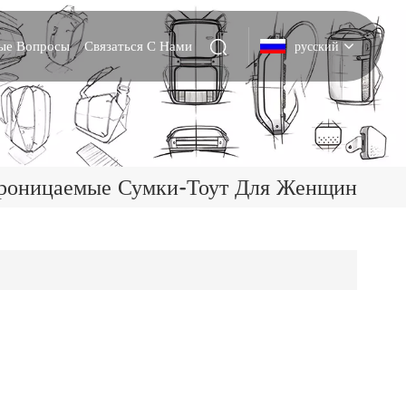
мые Вопросы
Связаться С Нами
русский
English
Deutsch
роницаемые Сумки-Тоут Для Женщин
Italiano
русский
Español
Português
Nederlands
日本語