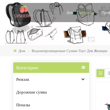
Продукты
Проф
Дом
Дом
Водонепроницаемые Сумки-Тоут Для Женщин
Категории
Рюкзак
Дорожная сумка
Пеналы