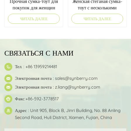
Прочная сумка-тоут для
Женская стеганая сумка-
покупок для женщин
тоут с несколькими
отделениями в
ЧИТАТЬ ДАЛЕЕ
ЧИТАТЬ ДАЛЕЕ
градиентном тоне
СВЯЗАТЬСЯ С НАМИ
Тел. : +86 13959214481
Электронная почта :
sales@synberry.com
Электронная почта :
z.liang@synberry.com
Факс:+86-592-3778517
Адрес : Unit 905, Block B, Jinri Building, No. 88 Anling
Second Road, Huli District, Xiamen, Fujian, China