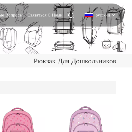
мые Вопросы
Связаться С Нами
русский
English
Deutsch
Рюкзак Для Дошкольников
Italiano
русский
Español
Português
Nederlands
日本語