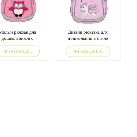
한국어
היברית
Милый рюкзак для
Дизайн рюкзака для
дошкольников с
дошкольниц в стиле
ражением совы, легкий
единорога.
 удобный для детей.
ЧИТАТЬ ДАЛЕЕ
ЧИТАТЬ ДАЛЕЕ