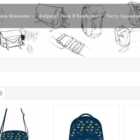
иль Компании
Фабрика Сумок В Камбодже
Часто Задавае