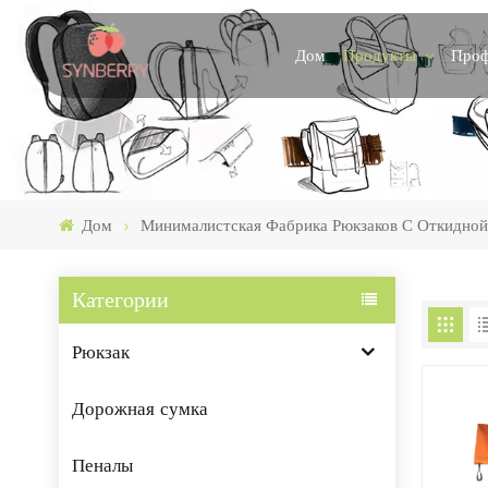
Продукты
Проф
Дом
Дом
Минималистская Фабрика Рюкзаков С Откидно
Категории
Рюкзак
Дорожная сумка
Пеналы