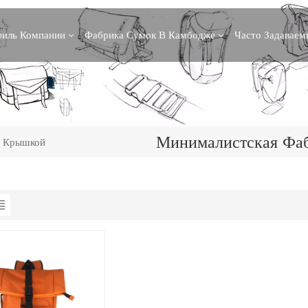
иль Компании
Фабрика Сумок В Камбодже
Часто Задавае
Минималистская Фа
й Крышкой