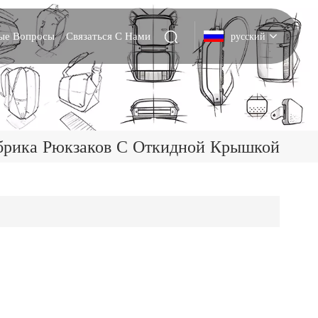
мые Вопросы
Связаться С Нами
русский
English
Deutsch
брика Рюкзаков С Откидной Крышкой
Italiano
русский
Español
Português
Nederlands
日本語