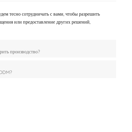
한국어
дем тесно сотрудничать с вами, чтобы разрешить
ещения или предоставление других решений,
היברית
рить производство?
M/ODM?