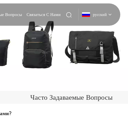
мые Вопросы
Связаться С Нами
русский
English
Deutsch
Italiano
русский
Español
Часто Задаваемые Вопросы
Português
тами?
Nederlands
日本語