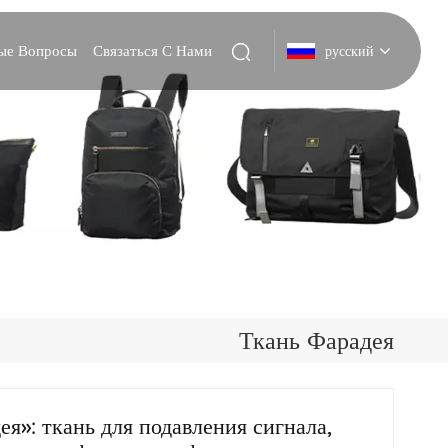
мые Вопросы
Связаться С Нами
русский
English
Deutsch
Italiano
русский
Español
Ткань Фарадея
Português
Nederlands
я»: ткань для подавления сигнала,
日本語