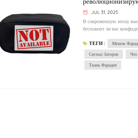
революционизиру
JUL 31, 2025
В современную эпоху высокотехнологичных информационных технологий беспокоит ли вас конфиденциальность ваших цифровых данных? У многих вещей есть две стороны. Например, одним касанием маленькой карты можно совершить платёж, не беспокоясь о том, как деньги поступают на счёт получателя. Но беспокоились ли вы когда-нибудь, что злоумышленники могут воспользоваться этой технологией? Да, я говорю о мошенничестве с электронными картами: эти удобные бесконтактные платежи, хоть и упрощают жизнь, одновременно создают возможности для злоумышленников.Другой пример — AirTag от Apple, небольшое устройство слежения, которое взаимодействует с системой определения местоположения вашего телефона, чтобы в любой момент сообщить вам о вашем местонахождении или местонахождении ваших вещей. Это позволяет легко найти потерянные вещи, просто открыв карту. Но вопрос в том, беспокоит ли вас, что кто-то может использовать эту технологию для отслеживания вас без вашего согласия? С развитием технологий беспроводной связи потребность в эффективном электромагнитном экранировании стала как никогда актуальной. Защита данных и конфиденциальности персональных данных — насущная потребность, обуславливающая быстрый рост этого рынка. Передовая технология медно-никелевого покрытияНовейшая ткань для подавления сигналов представляет собой прорыв в технологии экранирования электромагнитных помех (ЭМП). Она тонкая и гибкая, но способна блокировать более 99% радиочастотных сигналов (мобильные телефоны, Wi-Fi, Bluetooth, RFID, NFC, UWB, AirTag и т. д.). При этом она не впитывает влагу, не выцветает и выдерживает до 100 000 циклов износа.Ткань для подавления сигналов представляет собой комбинированный материал, состоящий из волокон с медно-никелевым покрытием. Это композитный проводящий материал, получаемый путем последовательного нанесения слоев меди и никеля на поверхность волокон методом вакуумного напыления, который в настоящее время является самым передовым на рынке. Проще говоря, это гибкая металлическая ткань с корковым слоем из медно-никелевого сплава, «растущим» на поверхности волокон. Ткань лёгкая и прочная, она способна блокировать электромагнитные волны подобно металлической оболочке. Вакуумное покрытие обеспечивает этому материалу повышенную термостойкость и более стабильные экранирующие свойства.Процесс химического осаждения, используемый в производстве, позволяет покрывать каждое волокно такими материалами, как никель, что обеспечивает превосходную коррозионную стойкость и высокую экранирующую способность. Такой подход к производству обеспечивает равномерное покрытие и стабильные эксплуатационные характеристики по всей поверхности ткани.Превосходные эксплуатационные характеристикиЕго эксплуатационные преимущества в основном отражаются в следующих аспектах: Проводящие и экранирующие свойстваВысокая проводимость: слой меди обеспечивает превосходный канал для электронов, а слой никеля повышает стабильность. Синергетический эффект этих двух компонентов может значительно улучшить общую проводимость материала. Cu обеспечивает высокую проводимость, Ni – магнитную проницаемость и антиокислительный слой, образуя решетку сплава Cu₃.₈Ni, обладающую как проводимостью, так и магнитным экранированием.Эффективность электромагнитного экранирования: в диапазоне частот 0,15 МГц–20 ГГц эффективность экранирования может достигать 50–100 дБ, что подходит для сред, чувствительных к электромагнитным полям, таких к
ТЕГИ :
Мешок Фарад
Сигнал Заторов
Что
Ткань Фарадея