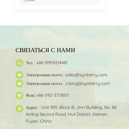
СВЯЗАТЬСЯ С НАМИ
Тел. : +86 13959214481
Электронная почта :
sales@synberry.com
Электронная почта :
z.liang@synberry.com
Факс:+86-592-3778517
Адрес : Unit 905, Block B, Jinri Building, No. 88
Anling Second Road, Huli District, Xiamen,
Fujian, China