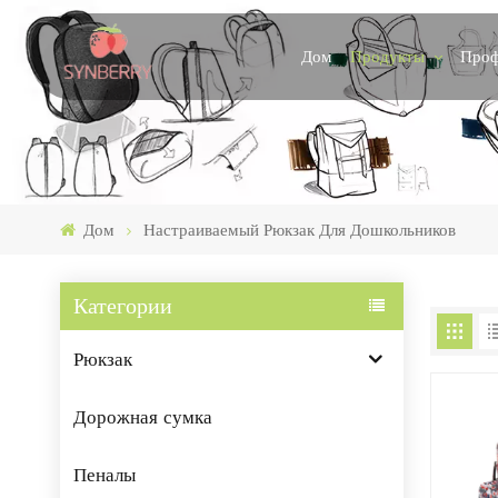
Продукты
Проф
Дом
Дом
Настраиваемый Рюкзак Для Дошкольников
Категории
Рюкзак
Дорожная сумка
Пеналы