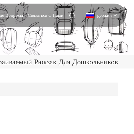
мые Вопросы
Связаться С Нами
русский
English
Deutsch
раиваемый Рюкзак Для Дошкольников
Italiano
русский
Español
Português
Nederlands
日本語