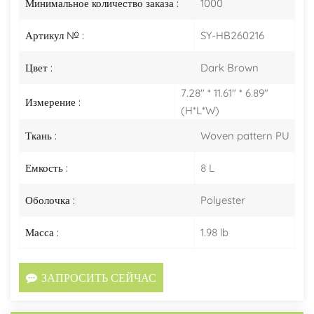
Минимальное количество заказа :
1000
Артикул № :
SY-HB260216
Цвет :
Dark Brown
7.28" * 11.61" * 6.89"
Измерение :
(H*L*W)
Ткань :
Woven pattern PU
Емкость :
8 L
Оболочка :
Polyester
Масса :
1.98 lb
ЗАПРОСИТЬ СЕЙЧАС