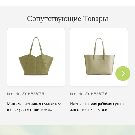
Сопутствующие Товары
Item No.: SY-HB260715
Item No.: SY-HB260716
I
Минималистичная сумка-тоут
Настраиваемая рабочая сумка
О
из искусственной кожи
для оптовых заказов
т
(OEM/ODM)